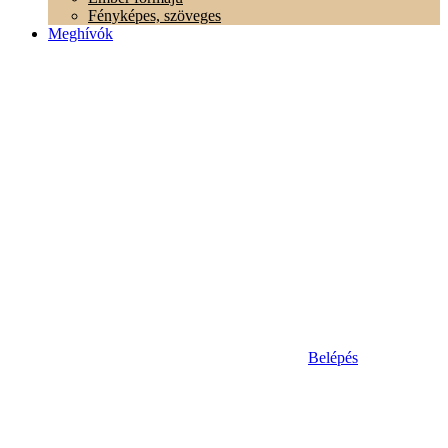
Fényképes, szöveges
Meghívók
Belépés