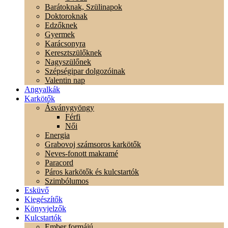
Barátoknak, Szülinapok
Doktoroknak
Edzőknek
Gyermek
Karácsonyra
Keresztszülőknek
Nagyszülőnek
Szépségipar dolgozóinak
Valentin nap
Angyalkák
Karkötők
Ásványgyöngy
Férfi
Női
Energia
Grabovoj számsoros karkötők
Neves-fonott makramé
Paracord
Páros karkötők és kulcstartók
Szimbólumos
Esküvő
Kiegészítők
Könyvjelzők
Kulcstartók
Ember formájú