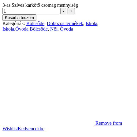
3-as Szíves karkötő csomag mennyiség
-
+
Kosárba teszem
Kategóriák:
Bölcsőde
,
Dobozos termékek
,
Iskola
,
Iskola,Óvoda,Bölcsöde
,
Női
,
Óvoda
Remove from
Wishlist
Kedvencekbe