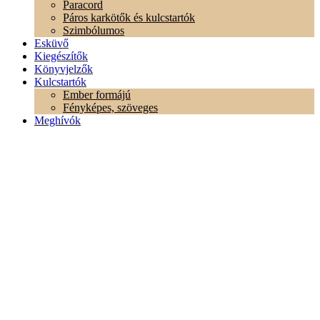
Paracord
Páros karkötők és kulcstartók
Szimbólumos
Esküvő
Kiegészítők
Könyvjelzők
Kulcstartók
Ember formájú
Fényképes, szöveges
Meghívók