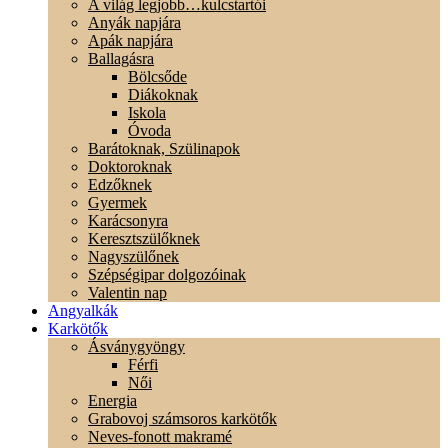
A világ legjobb…kulcstartói
Anyák napjára
Apák napjára
Ballagásra
Bölcsőde
Diákoknak
Iskola
Óvoda
Barátoknak, Szülinapok
Doktoroknak
Edzőknek
Gyermek
Karácsonyra
Keresztszülőknek
Nagyszülőnek
Szépségipar dolgozóinak
Valentin nap
Angyalkák
Karkötők
Ásványgyöngy
Férfi
Női
Energia
Grabovoj számsoros karkötők
Neves-fonott makramé