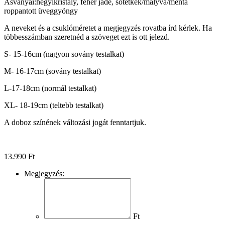
Ásványai:hegyikristály, fehér jade, sötétkék/mályva/menta
roppantott üveggyöngy
A neveket és a csuklóméretet a megjegyzés rovatba írd kérlek. Ha
többesszámban szeretnéd a szöveget ezt is ott jelezd.
S- 15-16cm (nagyon sovány testalkat)
M- 16-17cm (sovány testalkat)
L-17-18cm (normál testalkat)
XL- 18-19cm (teltebb testalkat)
A doboz színének változási jogát fenntartjuk.
13.990
Ft
Megjegyzés:
Ft