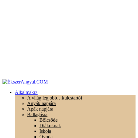
Alkalmakra
A világ legjobb…kulcstartói
Anyák napjára
Apák napjára
Ballagásra
Bölcsőde
Diákoknak
Iskola
Óvoda