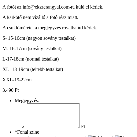
A fotót az info@ekszerangyal.com-ra küld el kérlek.
A karkötő nem vízálló a fotó rész miatt.
A csuklóméretet a megjegyzés rovatba írd kérlek.
S- 15-16cm (nagyon sovány testalkat)
M- 16-17cm (sovány testalkat)
L-17-18cm (normál testalkat)
XL- 18-19cm (teltebb testalkat)
XXL-19-22cm
3.490
Ft
Megjegyzés:
Ft
*
Fonal színe