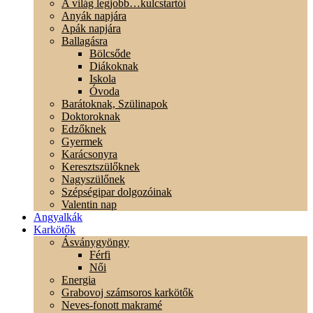
A világ legjobb…kulcstartói
Anyák napjára
Apák napjára
Ballagásra
Bölcsőde
Diákoknak
Iskola
Óvoda
Barátoknak, Szülinapok
Doktoroknak
Edzőknek
Gyermek
Karácsonyra
Keresztszülőknek
Nagyszülőnek
Szépségipar dolgozóinak
Valentin nap
Angyalkák
Karkötők
Ásványgyöngy
Férfi
Női
Energia
Grabovoj számsoros karkötők
Neves-fonott makramé