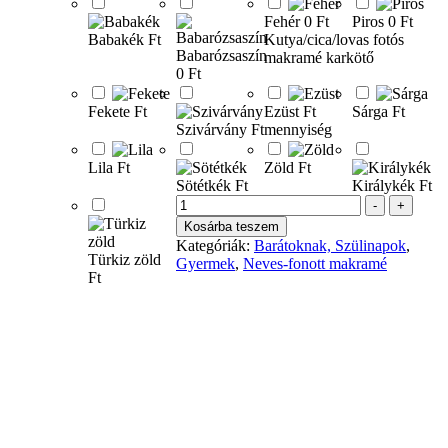
Fehér
0 Ft
Piros
0 Ft
Babakék
Ft
Kutya/cica/lovas fotós
Babarózsaszín
makramé karkötő
0 Ft
Fekete
Ft
Ezüst
Ft
Sárga
Ft
Szivárvány
Ft
mennyiség
Lila
Ft
Zöld
Ft
Sötétkék
Ft
Királykék
Ft
-
+
Kosárba teszem
Kategóriák:
Barátoknak, Szülinapok
,
Türkiz zöld
Gyermek
,
Neves-fonott makramé
Ft