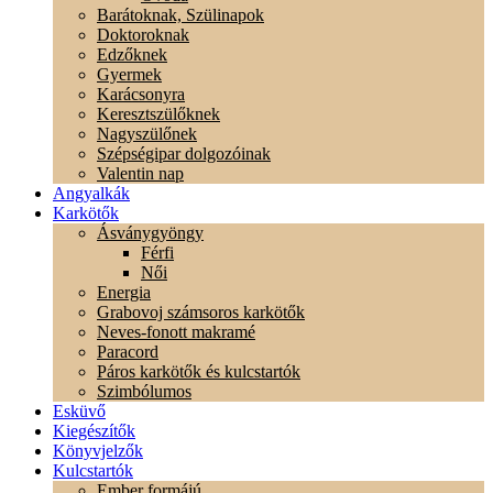
Barátoknak, Szülinapok
Doktoroknak
Edzőknek
Gyermek
Karácsonyra
Keresztszülőknek
Nagyszülőnek
Szépségipar dolgozóinak
Valentin nap
Angyalkák
Karkötők
Ásványgyöngy
Férfi
Női
Energia
Grabovoj számsoros karkötők
Neves-fonott makramé
Paracord
Páros karkötők és kulcstartók
Szimbólumos
Esküvő
Kiegészítők
Könyvjelzők
Kulcstartók
Ember formájú