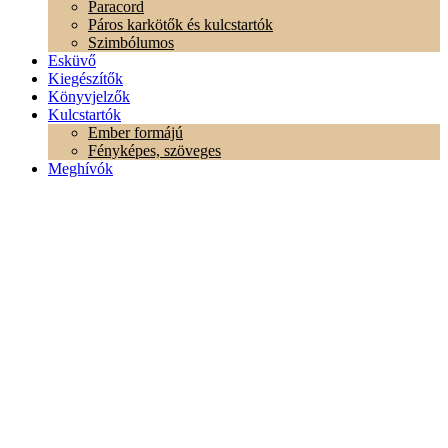
Paracord
Páros karkötők és kulcstartók
Szimbólumos
Esküvő
Kiegészítők
Könyvjelzők
Kulcstartók
Ember formájú
Fényképes, szöveges
Meghívók