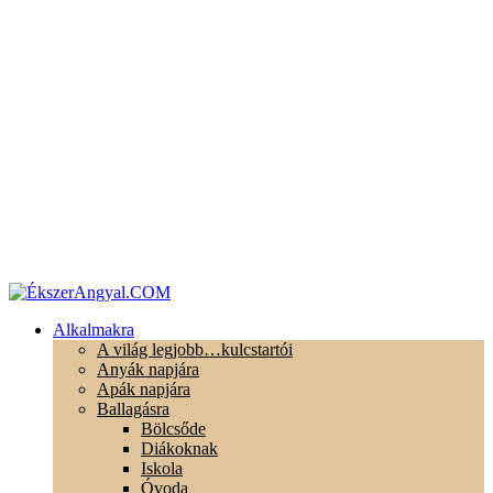
Alkalmakra
A világ legjobb…kulcstartói
Anyák napjára
Apák napjára
Ballagásra
Bölcsőde
Diákoknak
Iskola
Óvoda