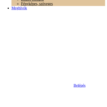
Fényképes, szöveges
Meghívók
Belépés