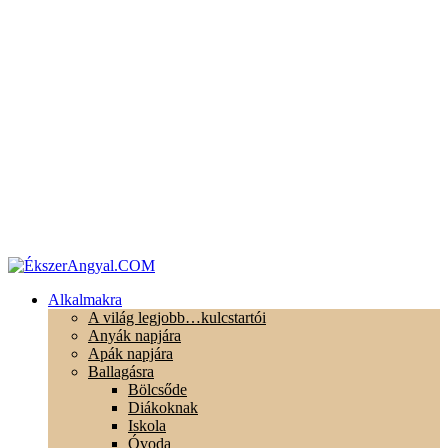
Alkalmakra
A világ legjobb…kulcstartói
Anyák napjára
Apák napjára
Ballagásra
Bölcsőde
Diákoknak
Iskola
Óvoda