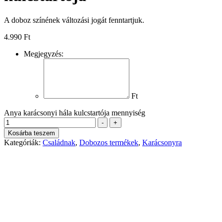
A doboz színének változási jogát fenntartjuk.
4.990
Ft
Megjegyzés:
Ft
Anya karácsonyi hála kulcstartója mennyiség
-
+
Kosárba teszem
Kategóriák:
Családnak
,
Dobozos termékek
,
Karácsonyra