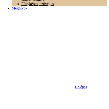
Fényképes, szöveges
Meghívók
Belépés