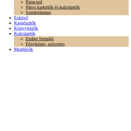
Paracord
Páros karkötők és kulcstartók
Szimbólumos
Esküvő
Kiegészítők
Könyvjelzők
Kulcstartók
Ember formájú
Fényképes, szöveges
Meghívók