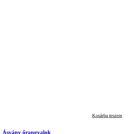
Kosárba teszem
Ásvány őrangyalok