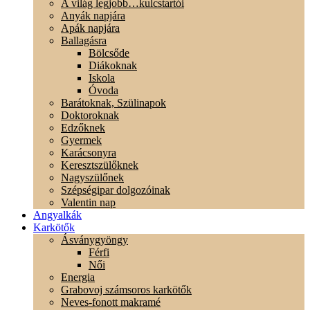
A világ legjobb…kulcstartói
Anyák napjára
Apák napjára
Ballagásra
Bölcsőde
Diákoknak
Iskola
Óvoda
Barátoknak, Szülinapok
Doktoroknak
Edzőknek
Gyermek
Karácsonyra
Keresztszülőknek
Nagyszülőnek
Szépségipar dolgozóinak
Valentin nap
Angyalkák
Karkötők
Ásványgyöngy
Férfi
Női
Energia
Grabovoj számsoros karkötők
Neves-fonott makramé