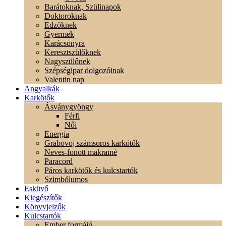
Barátoknak, Szülinapok
Doktoroknak
Edzőknek
Gyermek
Karácsonyra
Keresztszülőknek
Nagyszülőnek
Szépségipar dolgozóinak
Valentin nap
Angyalkák
Karkötők
Ásványgyöngy
Férfi
Női
Energia
Grabovoj számsoros karkötők
Neves-fonott makramé
Paracord
Páros karkötők és kulcstartók
Szimbólumos
Esküvő
Kiegészítők
Könyvjelzők
Kulcstartók
Ember formájú