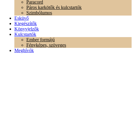
Paracord
Páros karkötők és kulcstartók
Szimbólumos
Esküvő
Kiegészítők
Könyvjelzők
Kulcstartók
Ember formájú
Fényképes, szöveges
Meghívók