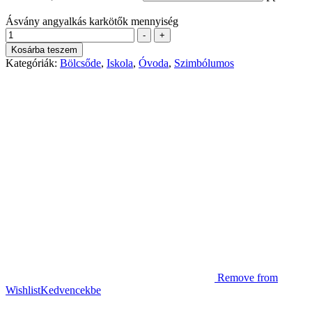
Ásvány angyalkás karkötők mennyiség
-
+
Kosárba teszem
Kategóriák:
Bölcsőde
,
Iskola
,
Óvoda
,
Szimbólumos
Remove from
Wishlist
Kedvencekbe