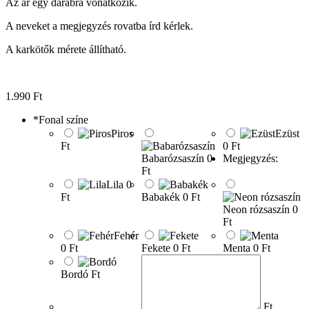
Az ár egy darabra vonatkozik.
A neveket a megjegyzés rovatba írd kérlek.
A karkötők mérete állítható.
1.990
Ft
*
Fonal színe
Piros
Ezüst
Ft
0 Ft
Babarózsaszín
0
Megjegyzés:
Ft
Lila
0
Ft
Babakék
0 Ft
Neon rózsaszín
0
Ft
Fehér
0 Ft
Fekete
0 Ft
Menta
0 Ft
Bordó
Ft
Ft