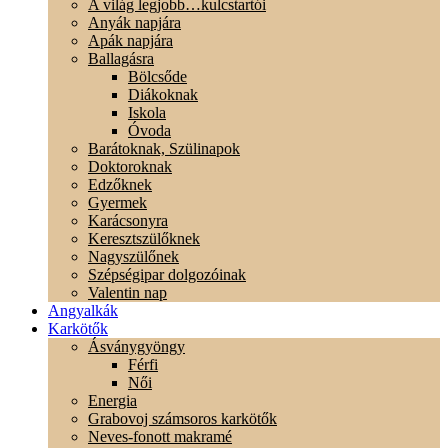
A világ legjobb…kulcstartói
Anyák napjára
Apák napjára
Ballagásra
Bölcsőde
Diákoknak
Iskola
Óvoda
Barátoknak, Szülinapok
Doktoroknak
Edzőknek
Gyermek
Karácsonyra
Keresztszülőknek
Nagyszülőnek
Szépségipar dolgozóinak
Valentin nap
Angyalkák
Karkötők
Ásványgyöngy
Férfi
Női
Energia
Grabovoj számsoros karkötők
Neves-fonott makramé