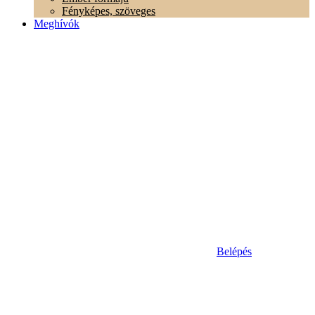
Fényképes, szöveges
Meghívók
Belépés