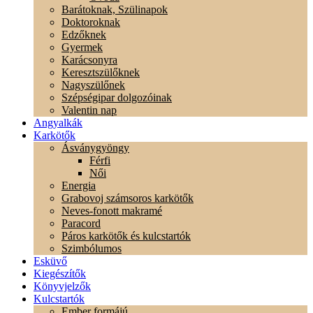
Barátoknak, Szülinapok
Doktoroknak
Edzőknek
Gyermek
Karácsonyra
Keresztszülőknek
Nagyszülőnek
Szépségipar dolgozóinak
Valentin nap
Angyalkák
Karkötők
Ásványgyöngy
Férfi
Női
Energia
Grabovoj számsoros karkötők
Neves-fonott makramé
Paracord
Páros karkötők és kulcstartók
Szimbólumos
Esküvő
Kiegészítők
Könyvjelzők
Kulcstartók
Ember formájú