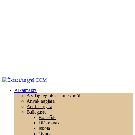
Alkalmakra
A világ legjobb…kulcstartói
Anyák napjára
Apák napjára
Ballagásra
Bölcsőde
Diákoknak
Iskola
Óvoda