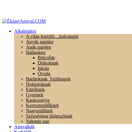
Alkalmakra
A világ legjobb…kulcstartói
Anyák napjára
Apák napjára
Ballagásra
Bölcsőde
Diákoknak
Iskola
Óvoda
Barátoknak, Szülinapok
Doktoroknak
Edzőknek
Gyermek
Karácsonyra
Keresztszülőknek
Nagyszülőnek
Szépségipar dolgozóinak
Valentin nap
Angyalkák
Karkötők