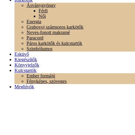
Ásványgyöngy
Férfi
Női
Energia
Grabovoj számsoros karkötők
Neves-fonott makramé
Paracord
Páros karkötők és kulcstartók
Szimbólumos
Esküvő
Kiegészítők
Könyvjelzők
Kulcstartók
Ember formájú
Fényképes, szöveges
Meghívók