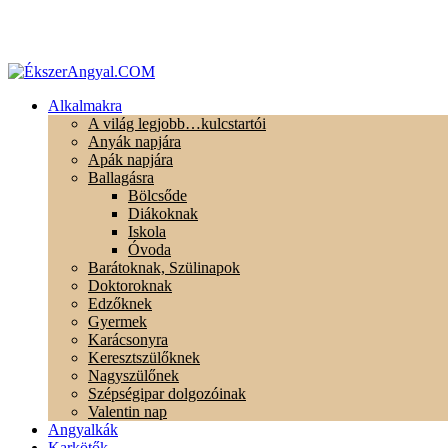
Alkalmakra
A világ legjobb…kulcstartói
Anyák napjára
Apák napjára
Ballagásra
Bölcsőde
Diákoknak
Iskola
Óvoda
Barátoknak, Szülinapok
Doktoroknak
Edzőknek
Gyermek
Karácsonyra
Keresztszülőknek
Nagyszülőnek
Szépségipar dolgozóinak
Valentin nap
Angyalkák
Karkötők