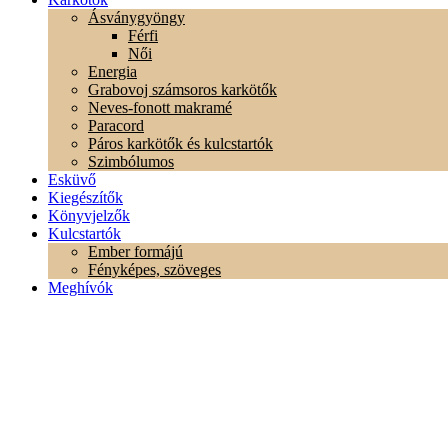
Ásványgyöngy
Férfi
Női
Energia
Grabovoj számsoros karkötők
Neves-fonott makramé
Paracord
Páros karkötők és kulcstartók
Szimbólumos
Esküvő
Kiegészítők
Könyvjelzők
Kulcstartók
Ember formájú
Fényképes, szöveges
Meghívók