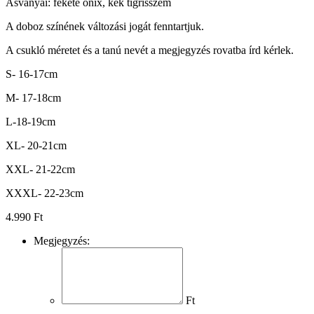
Ásványai: fekete onix, kék tigrisszem
A doboz színének változási jogát fenntartjuk.
A csukló méretet és a tanú nevét a megjegyzés rovatba írd kérlek.
S- 16-17cm
M- 17-18cm
L-18-19cm
XL- 20-21cm
XXL- 21-22cm
XXXL- 22-23cm
4.990
Ft
Megjegyzés:
Ft