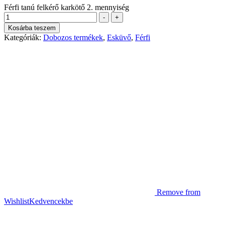
Férfi tanú felkérő karkötő 2. mennyiség
-
+
Kosárba teszem
Kategóriák:
Dobozos termékek
,
Esküvő
,
Férfi
Remove from
Wishlist
Kedvencekbe