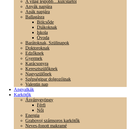
A világ legjobb…kulcstartói
Anyák napjára
Apák napjára
Ballagásra
Bölcsőde
Diákoknak
Iskola
Óvoda
Barátoknak, Szülinapok
Doktoroknak
Edzőknek
Gyermek
Karácsonyra
Keresztszülőknek
Nagyszülőnek
Szépségipar dolgozóinak
Valentin nap
Angyalkák
Karkötők
Ásványgyöngy
Férfi
Női
Energia
Grabovoj számsoros karkötők
Neves-fonott makramé