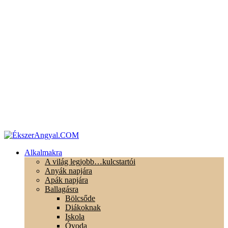
Alkalmakra
A világ legjobb…kulcstartói
Anyák napjára
Apák napjára
Ballagásra
Bölcsőde
Diákoknak
Iskola
Óvoda