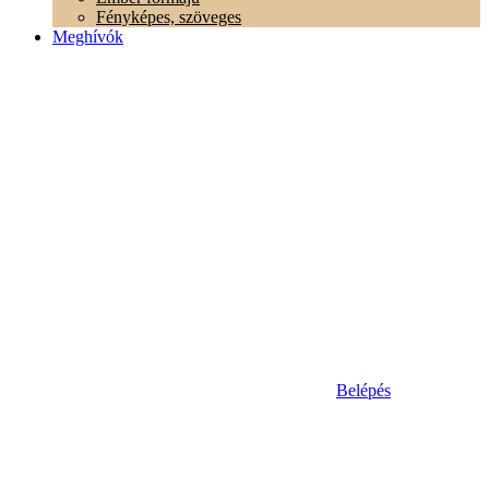
Fényképes, szöveges
Meghívók
Belépés