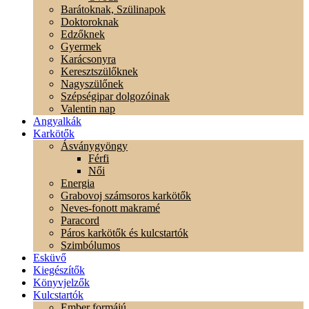
Barátoknak, Szülinapok
Doktoroknak
Edzőknek
Gyermek
Karácsonyra
Keresztszülőknek
Nagyszülőnek
Szépségipar dolgozóinak
Valentin nap
Angyalkák
Karkötők
Ásványgyöngy
Férfi
Női
Energia
Grabovoj számsoros karkötők
Neves-fonott makramé
Paracord
Páros karkötők és kulcstartók
Szimbólumos
Esküvő
Kiegészítők
Könyvjelzők
Kulcstartók
Ember formájú