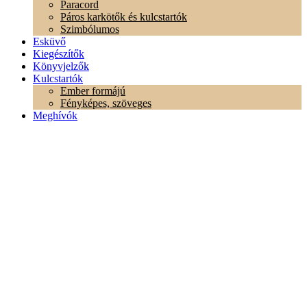
Paracord
Páros karkötők és kulcstartók
Szimbólumos
Esküvő
Kiegészítők
Könyvjelzők
Kulcstartók
Ember formájú
Fényképes, szöveges
Meghívók