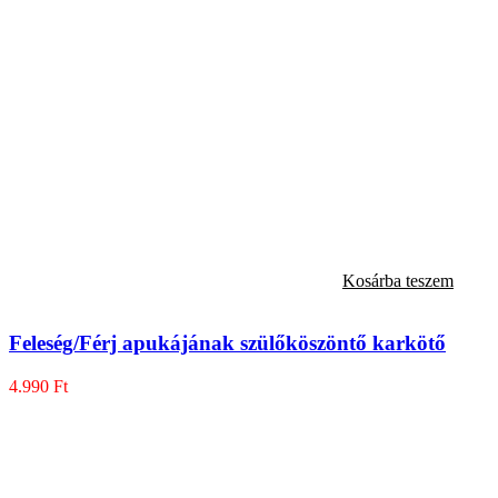
Kosárba teszem
Feleség/Férj apukájának szülőköszöntő karkötő
4.990
Ft