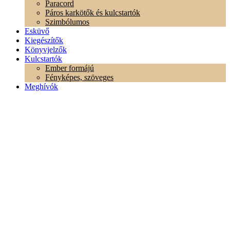
Paracord
Páros karkötők és kulcstartók
Szimbólumos
Esküvő
Kiegészítők
Könyvjelzők
Kulcstartók
Ember formájú
Fényképes, szöveges
Meghívók