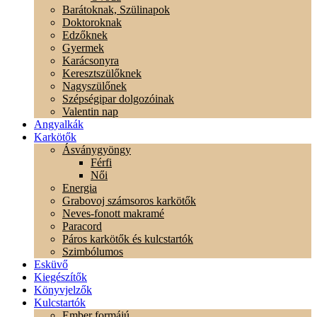
Barátoknak, Szülinapok
Doktoroknak
Edzőknek
Gyermek
Karácsonyra
Keresztszülőknek
Nagyszülőnek
Szépségipar dolgozóinak
Valentin nap
Angyalkák
Karkötők
Ásványgyöngy
Férfi
Női
Energia
Grabovoj számsoros karkötők
Neves-fonott makramé
Paracord
Páros karkötők és kulcstartók
Szimbólumos
Esküvő
Kiegészítők
Könyvjelzők
Kulcstartók
Ember formájú