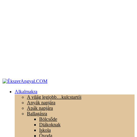
Alkalmakra
A világ legjobb…kulcstartói
Anyák napjára
Apák napjára
Ballagásra
Bölcsőde
Diákoknak
Iskola
Óvoda