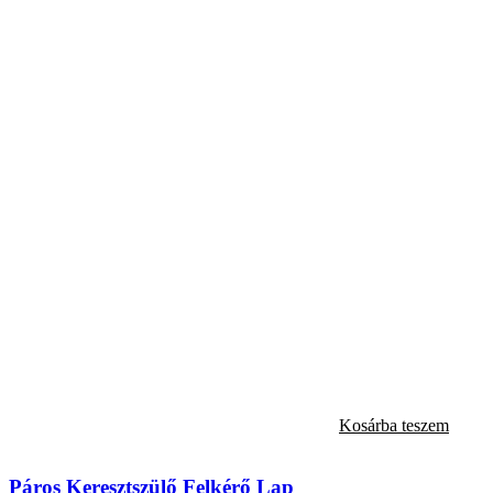
Kosárba teszem
Páros Keresztszülő Felkérő Lap