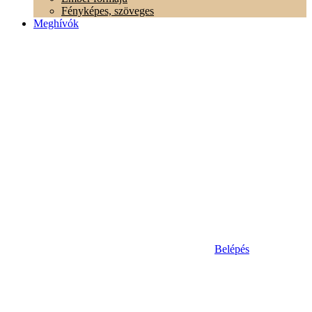
Fényképes, szöveges
Meghívók
Belépés