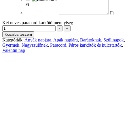
Ft
Ft
Két neves paracord karkötő mennyiség
-
+
Kosárba teszem
Kategóriák:
Anyák napjára
,
Apák napjára
,
Barátoknak, Szülinapok
,
Gyermek
,
Nagyszülőnek
,
Paracord
,
Páros karkötők és kulcstartók
,
Valentin nap