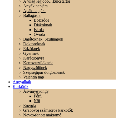
A világ legjobb…kulcstartói
Anyák napjára
Apák napjára
Ballagásra
Bölcsőde
Diákoknak
Iskola
Óvoda
Barátoknak, Szülinapok
Doktoroknak
Edzőknek
Gyermek
Karácsonyra
Keresztszülőknek
Nagyszülőnek
Szépségipar dolgozóinak
Valentin nap
Angyalkák
Karkötők
Ásványgyöngy
Férfi
Női
Energia
Grabovoj számsoros karkötők
Neves-fonott makramé