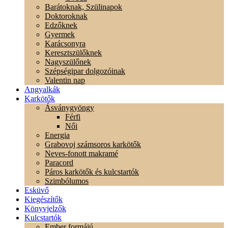
Barátoknak, Szülinapok
Doktoroknak
Edzőknek
Gyermek
Karácsonyra
Keresztszülőknek
Nagyszülőnek
Szépségipar dolgozóinak
Valentin nap
Angyalkák
Karkötők
Ásványgyöngy
Férfi
Női
Energia
Grabovoj számsoros karkötők
Neves-fonott makramé
Paracord
Páros karkötők és kulcstartók
Szimbólumos
Esküvő
Kiegészítők
Könyvjelzők
Kulcstartók
Ember formájú