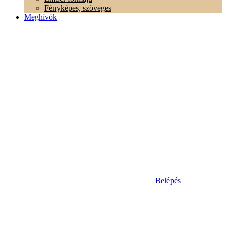
Fényképes, szöveges
Meghívók
Belépés