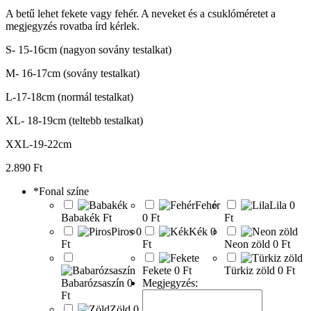
A betű lehet fekete vagy fehér. A neveket és a csuklóméretet a
megjegyzés rovatba írd kérlek.
S- 15-16cm (nagyon sovány testalkat)
M- 16-17cm (sovány testalkat)
L-17-18cm (normál testalkat)
XL- 18-19cm (teltebb testalkat)
XXL-19-22cm
2.890
Ft
*
Fonal színe
Fehér
Lila
0
Babakék
Ft
0 Ft
Ft
Piros
0
Kék
0
Ft
Ft
Neon zöld
0 Ft
Fekete
0 Ft
Türkiz zöld
0 Ft
Babarózsaszín
0
Megjegyzés:
Ft
Zöld
0