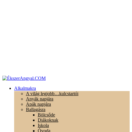
Alkalmakra
A világ legjobb…kulcstartói
Anyák napjára
Apák napjára
Ballagásra
Bölcsőde
Diákoknak
Iskola
Óvoda