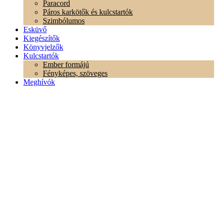
Paracord
Páros karkötők és kulcstartók
Szimbólumos
Esküvő
Kiegészítők
Könyvjelzők
Kulcstartók
Ember formájú
Fényképes, szöveges
Meghívók