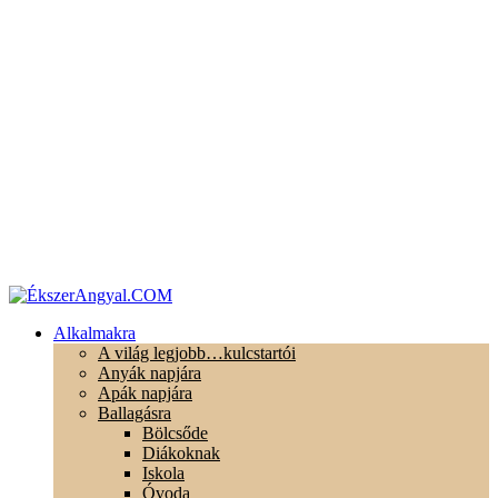
Alkalmakra
A világ legjobb…kulcstartói
Anyák napjára
Apák napjára
Ballagásra
Bölcsőde
Diákoknak
Iskola
Óvoda