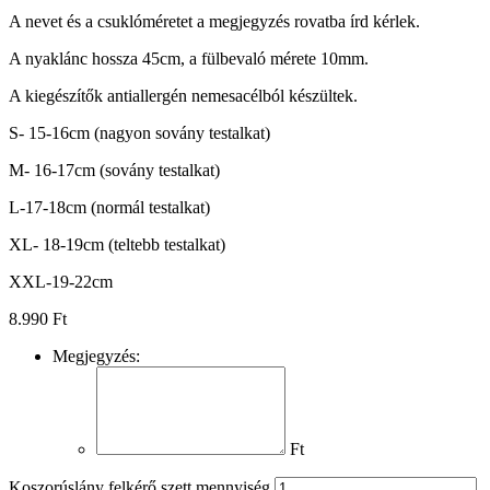
A nevet és a csuklóméretet a megjegyzés rovatba írd kérlek.
A nyaklánc hossza 45cm, a fülbevaló mérete 10mm.
A kiegészítők antiallergén nemesacélból készültek.
S- 15-16cm (nagyon sovány testalkat)
M- 16-17cm (sovány testalkat)
L-17-18cm (normál testalkat)
XL- 18-19cm (teltebb testalkat)
XXL-19-22cm
8.990
Ft
Megjegyzés:
Ft
Koszorúslány felkérő szett mennyiség