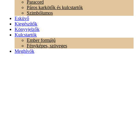
Paracord
Páros karkötők és kulcstartók
Szimbólumos
Esküvő
Kiegészítők
Könyvjelzők
Kulcstartók
Ember formájú
Fényképes, szöveges
Meghívók