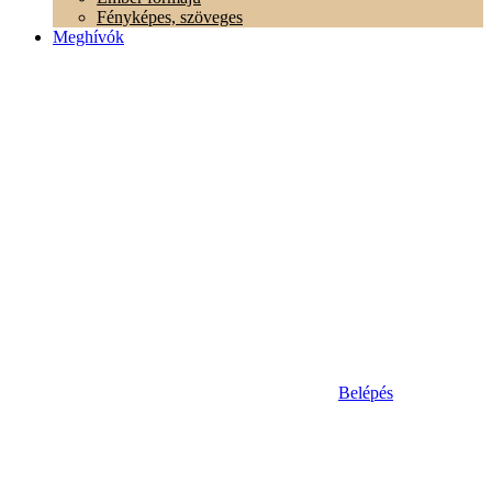
Fényképes, szöveges
Meghívók
Belépés