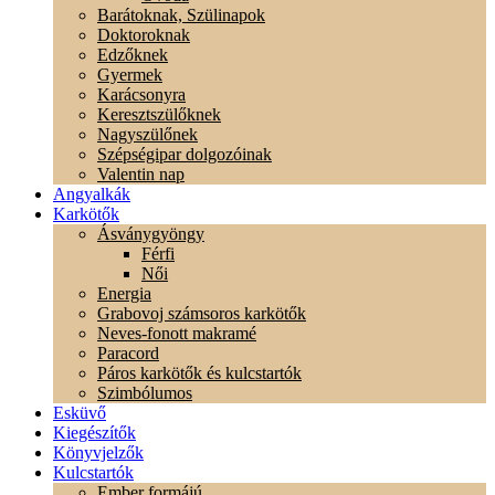
Barátoknak, Szülinapok
Doktoroknak
Edzőknek
Gyermek
Karácsonyra
Keresztszülőknek
Nagyszülőnek
Szépségipar dolgozóinak
Valentin nap
Angyalkák
Karkötők
Ásványgyöngy
Férfi
Női
Energia
Grabovoj számsoros karkötők
Neves-fonott makramé
Paracord
Páros karkötők és kulcstartók
Szimbólumos
Esküvő
Kiegészítők
Könyvjelzők
Kulcstartók
Ember formájú