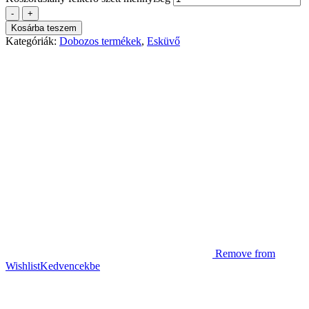
-
+
Kosárba teszem
Kategóriák:
Dobozos termékek
,
Esküvő
Remove from
Wishlist
Kedvencekbe