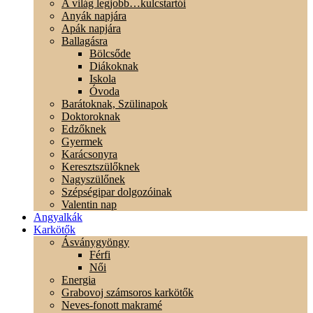
A világ legjobb…kulcstartói
Anyák napjára
Apák napjára
Ballagásra
Bölcsőde
Diákoknak
Iskola
Óvoda
Barátoknak, Szülinapok
Doktoroknak
Edzőknek
Gyermek
Karácsonyra
Keresztszülőknek
Nagyszülőnek
Szépségipar dolgozóinak
Valentin nap
Angyalkák
Karkötők
Ásványgyöngy
Férfi
Női
Energia
Grabovoj számsoros karkötők
Neves-fonott makramé