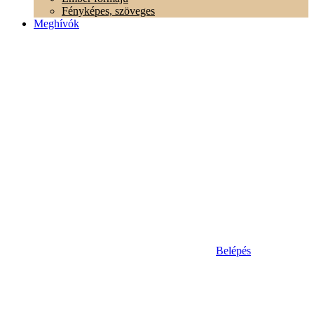
Fényképes, szöveges
Meghívók
Belépés