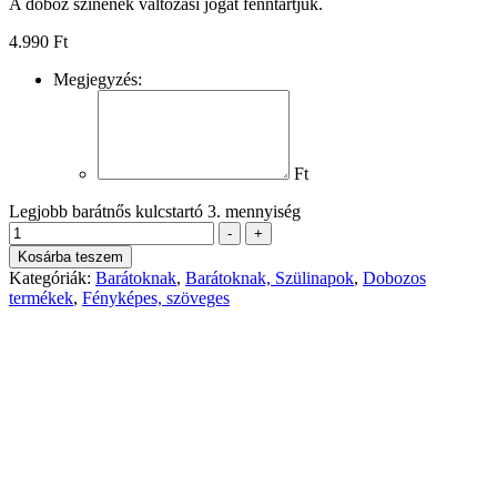
A doboz színének változási jogát fenntartjuk.
4.990
Ft
Megjegyzés:
Ft
Legjobb barátnős kulcstartó 3. mennyiség
-
+
Kosárba teszem
Kategóriák:
Barátoknak
,
Barátoknak, Szülinapok
,
Dobozos
termékek
,
Fényképes, szöveges