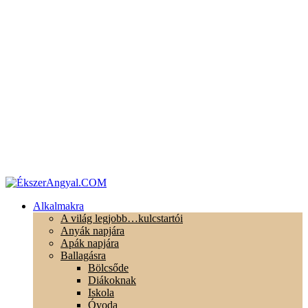
Alkalmakra
A világ legjobb…kulcstartói
Anyák napjára
Apák napjára
Ballagásra
Bölcsőde
Diákoknak
Iskola
Óvoda