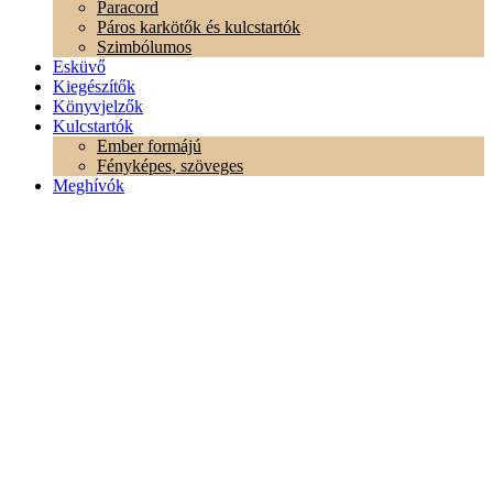
Paracord
Páros karkötők és kulcstartók
Szimbólumos
Esküvő
Kiegészítők
Könyvjelzők
Kulcstartók
Ember formájú
Fényképes, szöveges
Meghívók