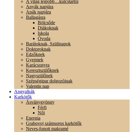
A világ legjobb…kulcstartói
Anyák napjára
Apák napjára
Ballagásra
Bölcsőde
Diákoknak
Iskola
Óvoda
Barátoknak, Szülinapok
Doktoroknak
Edzőknek
Gyermek
Karácsonyra
Keresztszülőknek
Nagyszülőnek
Szépségipar dolgozóinak
Valentin nap
Angyalkák
Karkötők
Ásványgyöngy
Férfi
Női
Energia
Grabovoj számsoros karkötők
Neves-fonott makramé