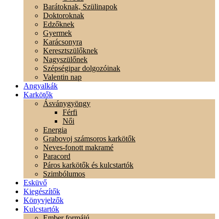
Barátoknak, Szülinapok
Doktoroknak
Edzőknek
Gyermek
Karácsonyra
Keresztszülőknek
Nagyszülőnek
Szépségipar dolgozóinak
Valentin nap
Angyalkák
Karkötők
Ásványgyöngy
Férfi
Női
Energia
Grabovoj számsoros karkötők
Neves-fonott makramé
Paracord
Páros karkötők és kulcstartók
Szimbólumos
Esküvő
Kiegészítők
Könyvjelzők
Kulcstartók
Ember formájú