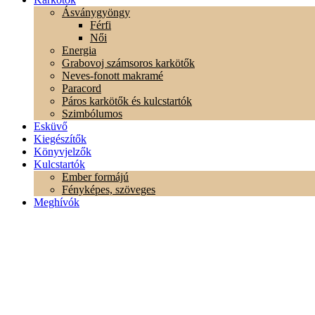
Ásványgyöngy
Férfi
Női
Energia
Grabovoj számsoros karkötők
Neves-fonott makramé
Paracord
Páros karkötők és kulcstartók
Szimbólumos
Esküvő
Kiegészítők
Könyvjelzők
Kulcstartók
Ember formájú
Fényképes, szöveges
Meghívók