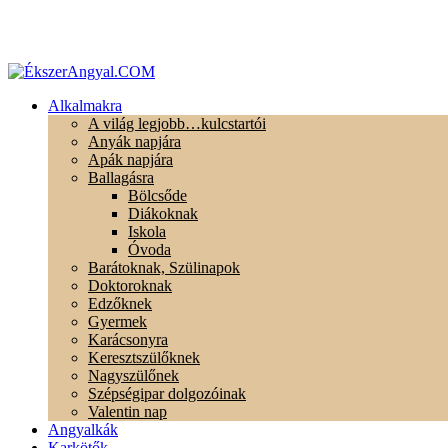
Alkalmakra
A világ legjobb…kulcstartói
Anyák napjára
Apák napjára
Ballagásra
Bölcsőde
Diákoknak
Iskola
Óvoda
Barátoknak, Szülinapok
Doktoroknak
Edzőknek
Gyermek
Karácsonyra
Keresztszülőknek
Nagyszülőnek
Szépségipar dolgozóinak
Valentin nap
Angyalkák
Karkötők