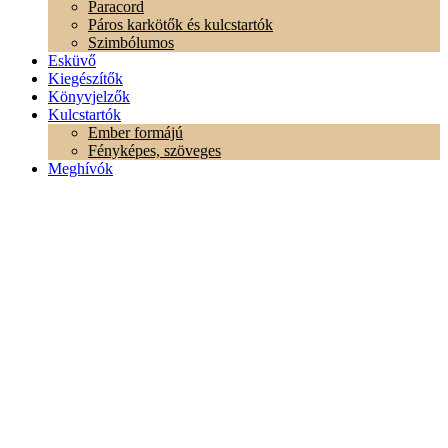
Paracord
Páros karkötők és kulcstartók
Szimbólumos
Esküvő
Kiegészítők
Könyvjelzők
Kulcstartók
Ember formájú
Fényképes, szöveges
Meghívók