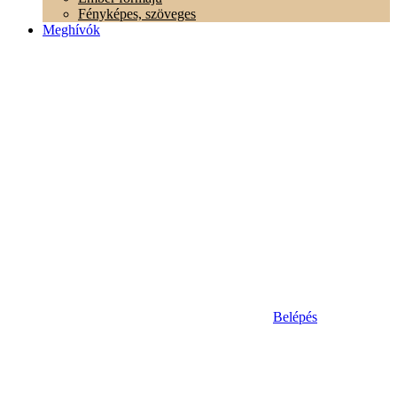
Fényképes, szöveges
Meghívók
Belépés