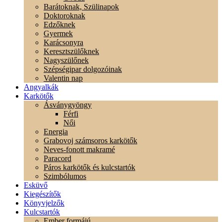
Barátoknak, Szülinapok
Doktoroknak
Edzőknek
Gyermek
Karácsonyra
Keresztszülőknek
Nagyszülőnek
Szépségipar dolgozóinak
Valentin nap
Angyalkák
Karkötők
Ásványgyöngy
Férfi
Női
Energia
Grabovoj számsoros karkötők
Neves-fonott makramé
Paracord
Páros karkötők és kulcstartók
Szimbólumos
Esküvő
Kiegészítők
Könyvjelzők
Kulcstartók
Ember formájú