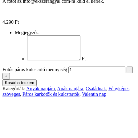
A fotót az info@ekszerangyal.com-ra küld el kérlek.
4.290
Ft
Megjegyzés:
Ft
Fotós páros kulcstartó mennyiség
-
+
Kosárba teszem
Kategóriák:
Anyák napjára
,
Apák napjára
,
Családnak
,
Fényképes,
szöveges
,
Páros karkötők és kulcstartók
,
Valentin nap