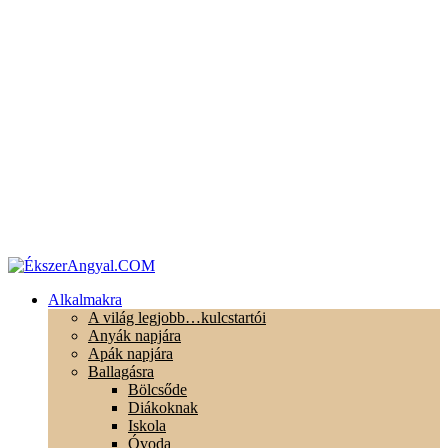
Alkalmakra
A világ legjobb…kulcstartói
Anyák napjára
Apák napjára
Ballagásra
Bölcsőde
Diákoknak
Iskola
Óvoda