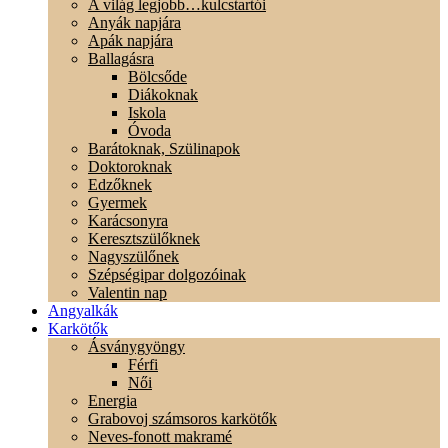
A világ legjobb…kulcstartói
Anyák napjára
Apák napjára
Ballagásra
Bölcsőde
Diákoknak
Iskola
Óvoda
Barátoknak, Szülinapok
Doktoroknak
Edzőknek
Gyermek
Karácsonyra
Keresztszülőknek
Nagyszülőnek
Szépségipar dolgozóinak
Valentin nap
Angyalkák
Karkötők
Ásványgyöngy
Férfi
Női
Energia
Grabovoj számsoros karkötők
Neves-fonott makramé