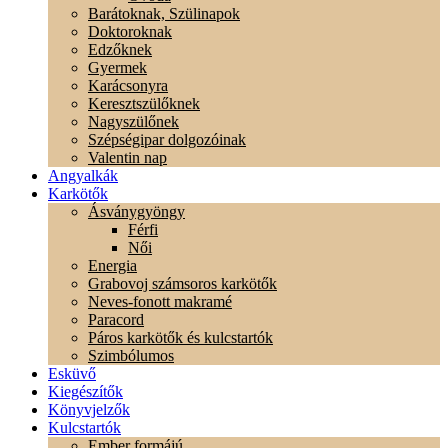
Barátoknak, Szülinapok
Doktoroknak
Edzőknek
Gyermek
Karácsonyra
Keresztszülőknek
Nagyszülőnek
Szépségipar dolgozóinak
Valentin nap
Angyalkák
Karkötők
Ásványgyöngy
Férfi
Női
Energia
Grabovoj számsoros karkötők
Neves-fonott makramé
Paracord
Páros karkötők és kulcstartók
Szimbólumos
Esküvő
Kiegészítők
Könyvjelzők
Kulcstartók
Ember formájú