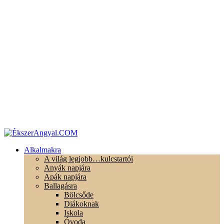
Alkalmakra
A világ legjobb…kulcstartói
Anyák napjára
Apák napjára
Ballagásra
Bölcsőde
Diákoknak
Iskola
Óvoda