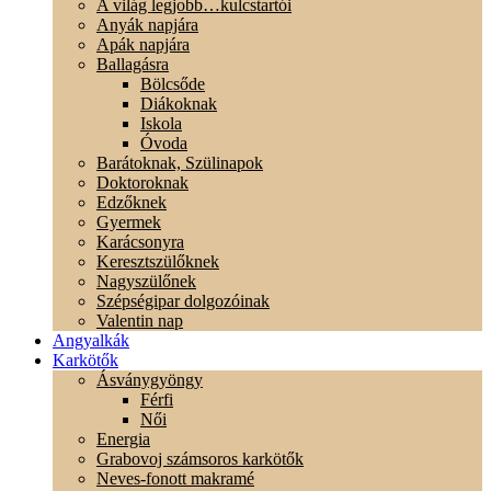
A világ legjobb…kulcstartói
Anyák napjára
Apák napjára
Ballagásra
Bölcsőde
Diákoknak
Iskola
Óvoda
Barátoknak, Szülinapok
Doktoroknak
Edzőknek
Gyermek
Karácsonyra
Keresztszülőknek
Nagyszülőnek
Szépségipar dolgozóinak
Valentin nap
Angyalkák
Karkötők
Ásványgyöngy
Férfi
Női
Energia
Grabovoj számsoros karkötők
Neves-fonott makramé