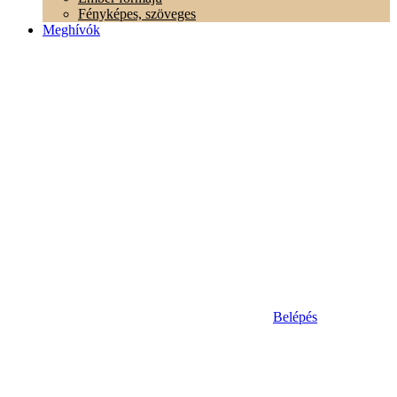
Fényképes, szöveges
Meghívók
Belépés