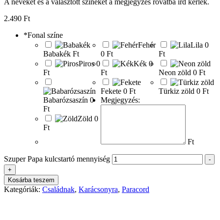
A neveket és a választott színeket a megjegyzés rovatba írd kérlek.
2.490
Ft
*
Fonal színe
Fehér
Lila
0
Babakék
Ft
0 Ft
Ft
Piros
0
Kék
0
Ft
Ft
Neon zöld
0 Ft
Fekete
0 Ft
Türkiz zöld
0 Ft
Babarózsaszín
0
Megjegyzés:
Ft
Zöld
0
Ft
Ft
Szuper Papa kulcstartó mennyiség
-
+
Kosárba teszem
Kategóriák:
Családnak
,
Karácsonyra
,
Paracord