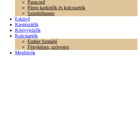
Paracord
Páros karkötők és kulcstartók
Szimbólumos
Esküvő
Kiegészítők
Könyvjelzők
Kulcstartók
Ember formájú
Fényképes, szöveges
Meghívók