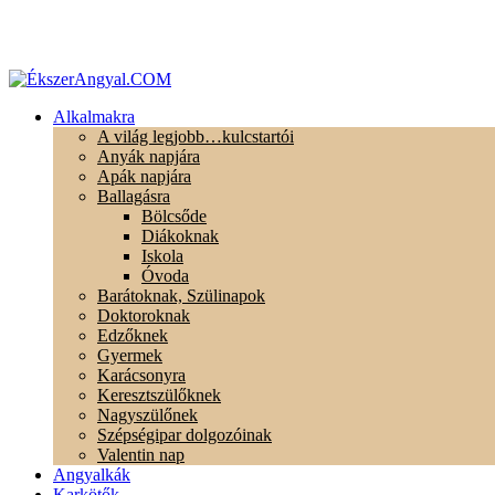
Alkalmakra
A világ legjobb…kulcstartói
Anyák napjára
Apák napjára
Ballagásra
Bölcsőde
Diákoknak
Iskola
Óvoda
Barátoknak, Szülinapok
Doktoroknak
Edzőknek
Gyermek
Karácsonyra
Keresztszülőknek
Nagyszülőnek
Szépségipar dolgozóinak
Valentin nap
Angyalkák
Karkötők