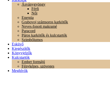
Ásványgyöngy
Férfi
Női
Energia
Grabovoj számsoros karkötők
Neves-fonott makramé
Paracord
Páros karkötők és kulcstartók
Szimbólumos
Esküvő
Kiegészítők
Könyvjelzők
Kulcstartók
Ember formájú
Fényképes, szöveges
Meghívók