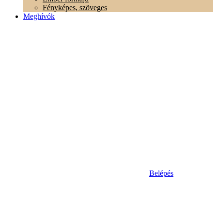
Fényképes, szöveges
Meghívók
Belépés