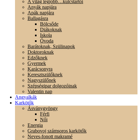
A világ legjobb…kulcstartói
Anyák napjára
Apák napjára
Ballagásra
Bölcsőde
Diákoknak
Iskola
Óvoda
Barátoknak, Szülinapok
Doktoroknak
Edzőknek
Gyermek
Karácsonyra
Keresztszülőknek
Nagyszülőnek
Szépségipar dolgozóinak
Valentin nap
Angyalkák
Karkötők
Ásványgyöngy
Férfi
Női
Energia
Grabovoj számsoros karkötők
Neves-fonott makramé