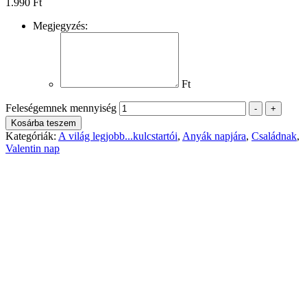
1.990
Ft
Megjegyzés:
Ft
Feleségemnek mennyiség
-
+
Kosárba teszem
Kategóriák:
A világ legjobb...kulcstartói
,
Anyák napjára
,
Családnak
,
Valentin nap