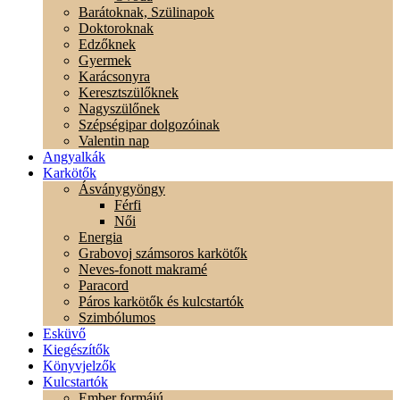
Barátoknak, Szülinapok
Doktoroknak
Edzőknek
Gyermek
Karácsonyra
Keresztszülőknek
Nagyszülőnek
Szépségipar dolgozóinak
Valentin nap
Angyalkák
Karkötők
Ásványgyöngy
Férfi
Női
Energia
Grabovoj számsoros karkötők
Neves-fonott makramé
Paracord
Páros karkötők és kulcstartók
Szimbólumos
Esküvő
Kiegészítők
Könyvjelzők
Kulcstartók
Ember formájú