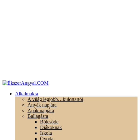
Alkalmakra
A világ legjobb…kulcstartói
Anyák napjára
Apák napjára
Ballagásra
Bölcsőde
Diákoknak
Iskola
Óvoda