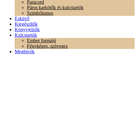
Paracord
Páros karkötők és kulcstartók
Szimbólumos
Esküvő
Kiegészítők
Könyvjelzők
Kulcstartók
Ember formájú
Fényképes, szöveges
Meghívók