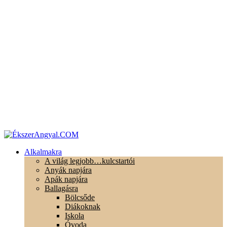
Alkalmakra
A világ legjobb…kulcstartói
Anyák napjára
Apák napjára
Ballagásra
Bölcsőde
Diákoknak
Iskola
Óvoda