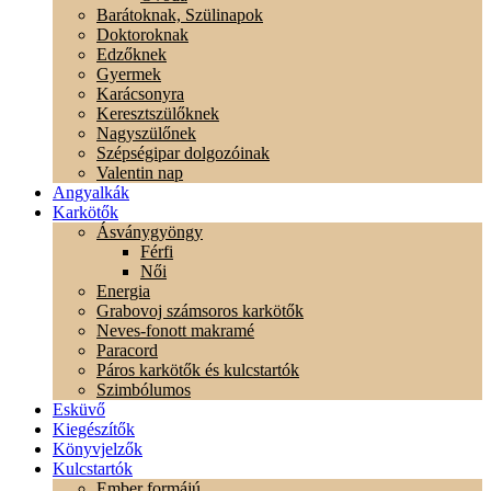
Barátoknak, Szülinapok
Doktoroknak
Edzőknek
Gyermek
Karácsonyra
Keresztszülőknek
Nagyszülőnek
Szépségipar dolgozóinak
Valentin nap
Angyalkák
Karkötők
Ásványgyöngy
Férfi
Női
Energia
Grabovoj számsoros karkötők
Neves-fonott makramé
Paracord
Páros karkötők és kulcstartók
Szimbólumos
Esküvő
Kiegészítők
Könyvjelzők
Kulcstartók
Ember formájú