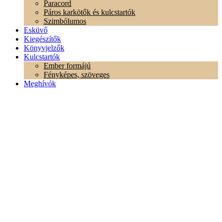
Paracord
Páros karkötők és kulcstartók
Szimbólumos
Esküvő
Kiegészítők
Könyvjelzők
Kulcstartók
Ember formájú
Fényképes, szöveges
Meghívók