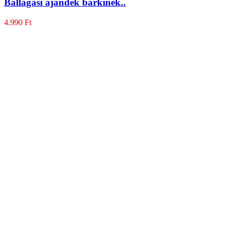
Ballagási ajándék bárkinek..
4.990
Ft