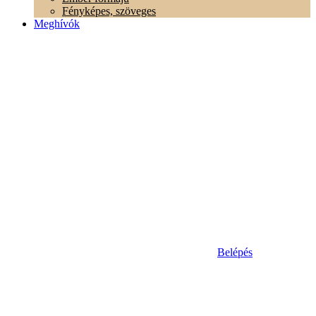
Fényképes, szöveges
Meghívók
Belépés