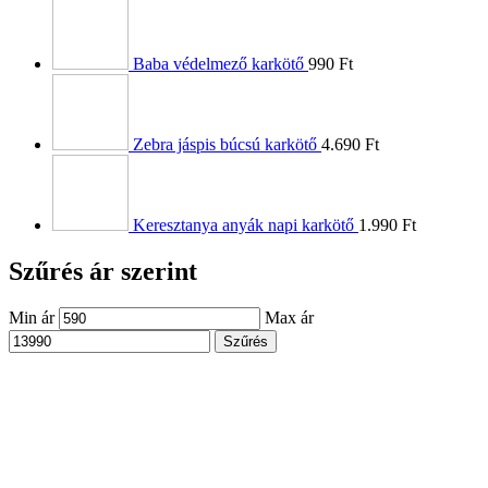
Baba védelmező karkötő
990
Ft
Zebra jáspis búcsú karkötő
4.690
Ft
Keresztanya anyák napi karkötő
1.990
Ft
Szűrés ár szerint
Min ár
Max ár
Szűrés