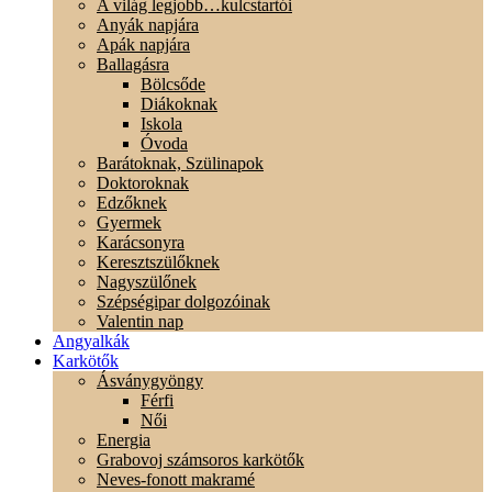
A világ legjobb…kulcstartói
Anyák napjára
Apák napjára
Ballagásra
Bölcsőde
Diákoknak
Iskola
Óvoda
Barátoknak, Szülinapok
Doktoroknak
Edzőknek
Gyermek
Karácsonyra
Keresztszülőknek
Nagyszülőnek
Szépségipar dolgozóinak
Valentin nap
Angyalkák
Karkötők
Ásványgyöngy
Férfi
Női
Energia
Grabovoj számsoros karkötők
Neves-fonott makramé