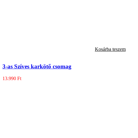
Kosárba teszem
3-as Szíves karkötő csomag
13.990
Ft