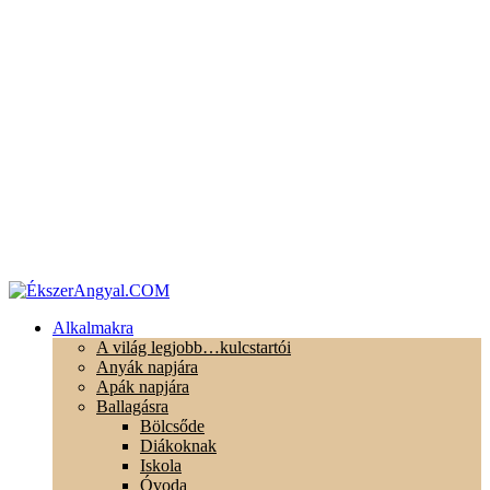
Alkalmakra
A világ legjobb…kulcstartói
Anyák napjára
Apák napjára
Ballagásra
Bölcsőde
Diákoknak
Iskola
Óvoda