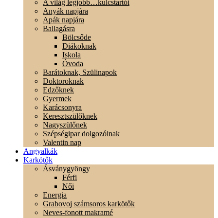
A világ legjobb…kulcstartói
Anyák napjára
Apák napjára
Ballagásra
Bölcsőde
Diákoknak
Iskola
Óvoda
Barátoknak, Szülinapok
Doktoroknak
Edzőknek
Gyermek
Karácsonyra
Keresztszülőknek
Nagyszülőnek
Szépségipar dolgozóinak
Valentin nap
Angyalkák
Karkötők
Ásványgyöngy
Férfi
Női
Energia
Grabovoj számsoros karkötők
Neves-fonott makramé