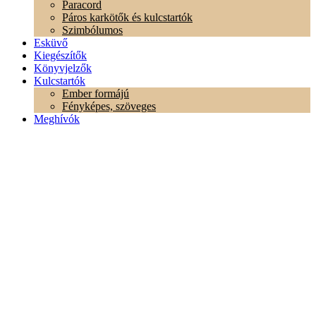
Paracord
Páros karkötők és kulcstartók
Szimbólumos
Esküvő
Kiegészítők
Könyvjelzők
Kulcstartók
Ember formájú
Fényképes, szöveges
Meghívók