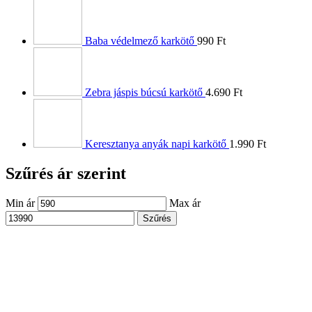
Baba védelmező karkötő
990
Ft
Zebra jáspis búcsú karkötő
4.690
Ft
Keresztanya anyák napi karkötő
1.990
Ft
Szűrés ár szerint
Min ár
Max ár
Szűrés