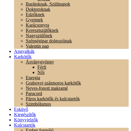
Barátoknak, Szülinapok
Doktoroknak
Edzőknek
Gyermek
Karácsonyra
Keresztszülőknek
Nagyszülőnek
Szépségipar dolgozóinak
Valentin nap
Angyalkák
Karkötők
Ásványgyöngy
Férfi
Női
Energia
Grabovoj számsoros karkötők
Neves-fonott makramé
Paracord
Páros karkötők és kulcstartók
Szimbólumos
Esküvő
Kiegészítők
Könyvjelzők
Kulcstartók
Ember formájú