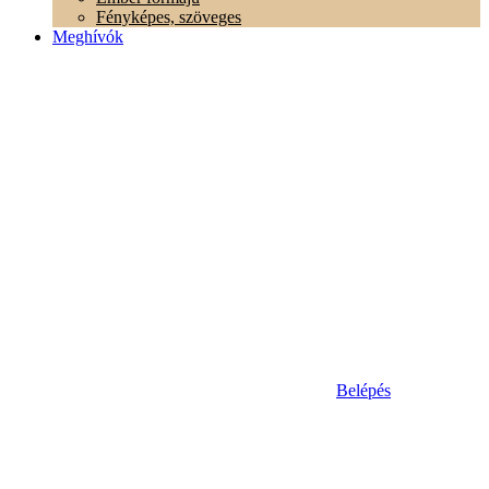
Fényképes, szöveges
Meghívók
Belépés