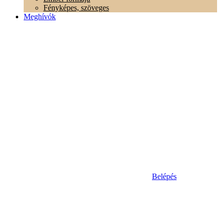
Fényképes, szöveges
Meghívók
Belépés