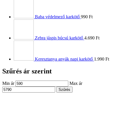
Baba védelmező karkötő
990
Ft
Zebra jáspis búcsú karkötő
4.690
Ft
Keresztanya anyák napi karkötő
1.990
Ft
Szűrés ár szerint
Min ár
Max ár
Szűrés