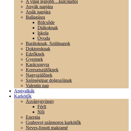
A világ legjobb…kulcstartói
Anyák napjára
Apák napjára
Ballagásra
Bölcsőde
Diákoknak
Iskola
Óvoda
Barátoknak, Szülinapok
Doktoroknak
Edzőknek
Gyermek
Karácsonyra
Keresztszülőknek
Nagyszülőnek
Szépségipar dolgozóinak
Valentin nap
Angyalkák
Karkötők
Ásványgyöngy
Férfi
Női
Energia
Grabovoj számsoros karkötők
Neves-fonott makramé