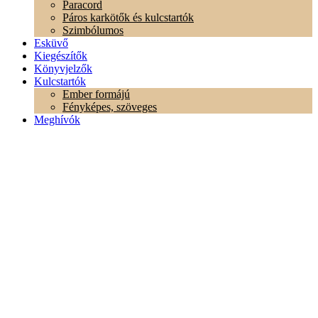
Paracord
Páros karkötők és kulcstartók
Szimbólumos
Esküvő
Kiegészítők
Könyvjelzők
Kulcstartók
Ember formájú
Fényképes, szöveges
Meghívók