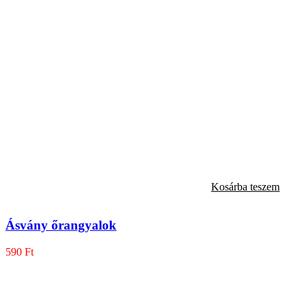
Kosárba teszem
Ásvány őrangyalok
590
Ft