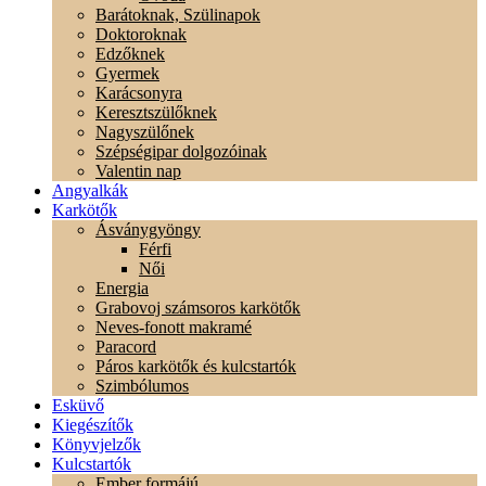
Barátoknak, Szülinapok
Doktoroknak
Edzőknek
Gyermek
Karácsonyra
Keresztszülőknek
Nagyszülőnek
Szépségipar dolgozóinak
Valentin nap
Angyalkák
Karkötők
Ásványgyöngy
Férfi
Női
Energia
Grabovoj számsoros karkötők
Neves-fonott makramé
Paracord
Páros karkötők és kulcstartók
Szimbólumos
Esküvő
Kiegészítők
Könyvjelzők
Kulcstartók
Ember formájú