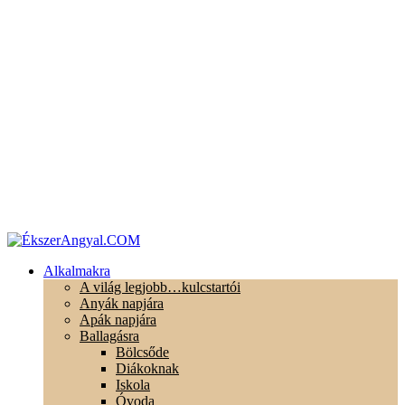
Alkalmakra
A világ legjobb…kulcstartói
Anyák napjára
Apák napjára
Ballagásra
Bölcsőde
Diákoknak
Iskola
Óvoda