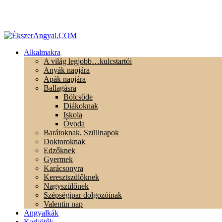
Alkalmakra
A világ legjobb…kulcstartói
Anyák napjára
Apák napjára
Ballagásra
Bölcsőde
Diákoknak
Iskola
Óvoda
Barátoknak, Szülinapok
Doktoroknak
Edzőknek
Gyermek
Karácsonyra
Keresztszülőknek
Nagyszülőnek
Szépségipar dolgozóinak
Valentin nap
Angyalkák
Karkötők