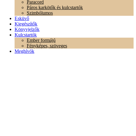
Paracord
Páros karkötők és kulcstartók
Szimbólumos
Esküvő
Kiegészítők
Könyvjelzők
Kulcstartók
Ember formájú
Fényképes, szöveges
Meghívók