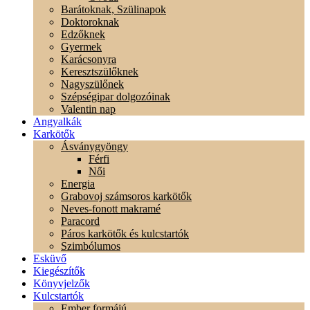
Barátoknak, Szülinapok
Doktoroknak
Edzőknek
Gyermek
Karácsonyra
Keresztszülőknek
Nagyszülőnek
Szépségipar dolgozóinak
Valentin nap
Angyalkák
Karkötők
Ásványgyöngy
Férfi
Női
Energia
Grabovoj számsoros karkötők
Neves-fonott makramé
Paracord
Páros karkötők és kulcstartók
Szimbólumos
Esküvő
Kiegészítők
Könyvjelzők
Kulcstartók
Ember formájú