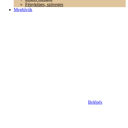
Fényképes, szöveges
Meghívók
Belépés