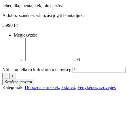
fehér, lila, menta, kék, piros,ezüst
A doboz színének változási jogát fenntartjuk.
3.990
Ft
Megjegyzés:
Ft
Női tanú felkérő kulcstartó mennyiség
-
+
Kosárba teszem
Kategóriák:
Dobozos termékek
,
Esküvő
,
Fényképes, szöveges