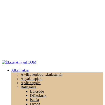
Alkalmakra
A világ legjobb…kulcstartói
Anyák napjára
Apák napjára
Ballagásra
Bölcsőde
Diákoknak
Iskola
Óvoda