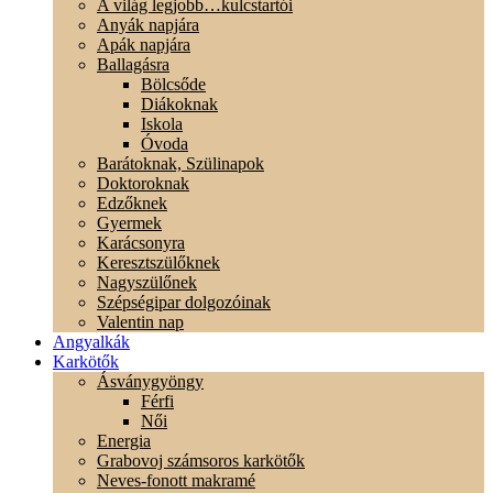
A világ legjobb…kulcstartói
Anyák napjára
Apák napjára
Ballagásra
Bölcsőde
Diákoknak
Iskola
Óvoda
Barátoknak, Szülinapok
Doktoroknak
Edzőknek
Gyermek
Karácsonyra
Keresztszülőknek
Nagyszülőnek
Szépségipar dolgozóinak
Valentin nap
Angyalkák
Karkötők
Ásványgyöngy
Férfi
Női
Energia
Grabovoj számsoros karkötők
Neves-fonott makramé